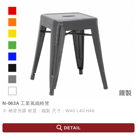
N-063A 工業風鐵椅凳
※ 椅背另購 材質：鐵製 尺寸：W40 L40 H46
DETAIL