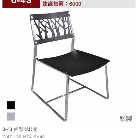
0-43 鋁製樹枝椅
W47 L58 H74 SH46