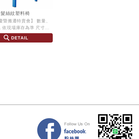
透明髮絲紋塑料椅
年慶暨搬遷特賣會】 數量、
依現場庫存為準 尺寸：
 H78 SH45
DETAIL
Facebook 