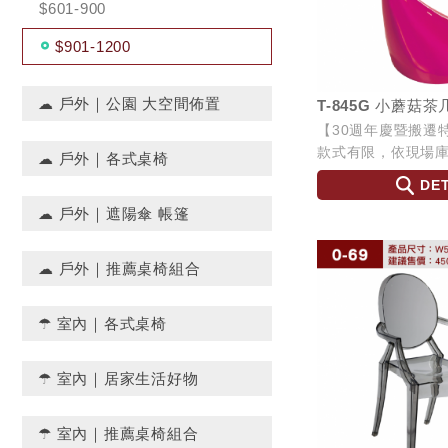
$601-900
$901-1200
☁ 戶外｜公園 大空間佈置
T-845G 小蘑菇茶
【30週年慶暨搬遷
款式有限，依現場庫存為
☁ 戶外｜各式桌椅
∅45 H54
DET
☁ 戶外｜遮陽傘 帳篷
☁ 戶外｜推薦桌椅組合
☂ 室內｜各式桌椅
☂ 室內｜居家生活好物
☂ 室內｜推薦桌椅組合