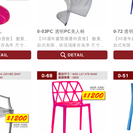
几
0-03PC 透明PC美人椅
0-72 
特賣會】 數量、
【30週年慶暨搬遷特賣會】 數量、
【30週
準 尺寸：
款式有限，依現場庫存為準 尺寸：
款式有限，
W61 L50 H83 SH45
W57 L44
AIL
DETAIL