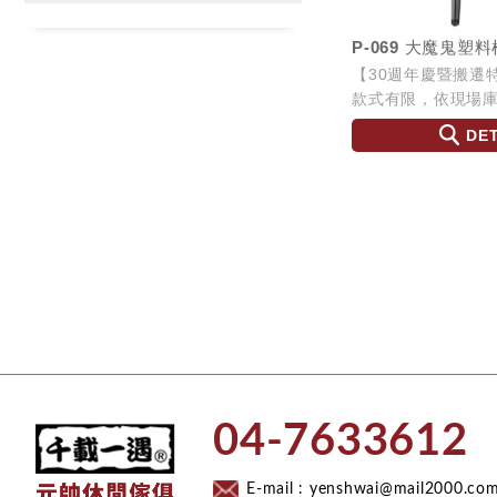
P-069 大魔鬼塑料
【30週年慶暨搬遷
款式有限，依現場庫存為
W54 L50 H92 SH4
DET
​04-7633612​
E-mail :
yenshwai@mail2000.com