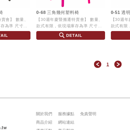
椅
0-68 三角幾何塑料椅
0-51 
特賣會】 數量、
【30週年慶暨搬遷特賣會】 數量、
【30週
準 尺寸：
款式有限，依現場庫存為準 尺寸：
款式有限，
7
W50 L47 H79 SH46
W54 L55
AIL
DETAIL
1
＜
＞
關於我們
服務據點
免責聲明
商品介紹
網站連結
.tw