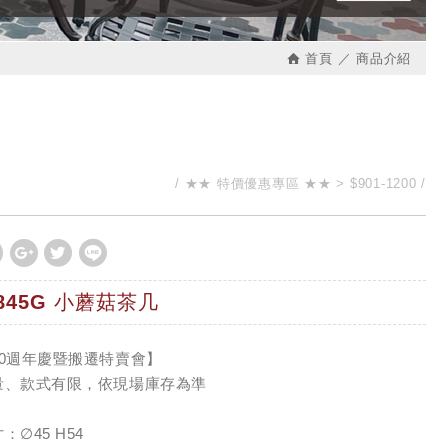
首頁
商品介紹
★★ 特價優惠專區 ★★
$901-1200
-845G 小蘑菇茶几
30週年慶暨搬遷特賣會】
量、款式有限，依現場庫存為準
：∅45 H54