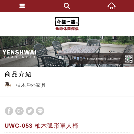
元帥休閒傢俱
繁體中文
商品介紹
柚木戶外家具
UWC-053 柚木弧形單人椅