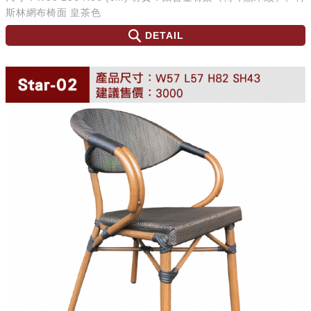
斯林網布椅面 皇茶色
DETAIL