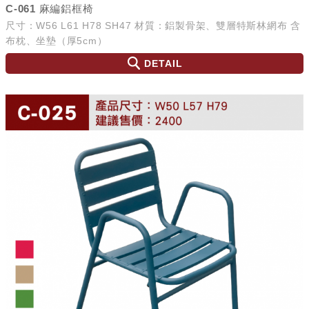
C-061 麻編鋁框椅
尺寸：W56 L61 H78 SH47 材質：鋁製骨架、雙層特斯林網布 含
布枕、坐墊（厚5cm）
DETAIL