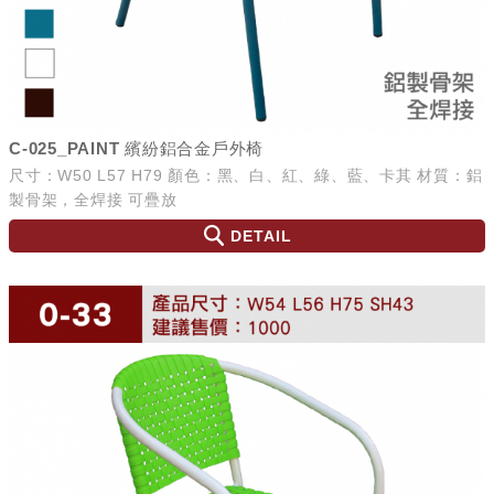
C-025_PAINT 繽紛鋁合金戶外椅
尺寸：W50 L57 H79 顏色：黑、白、紅、綠、藍、卡其 材質：鋁
製骨架，全焊接 可疊放
DETAIL