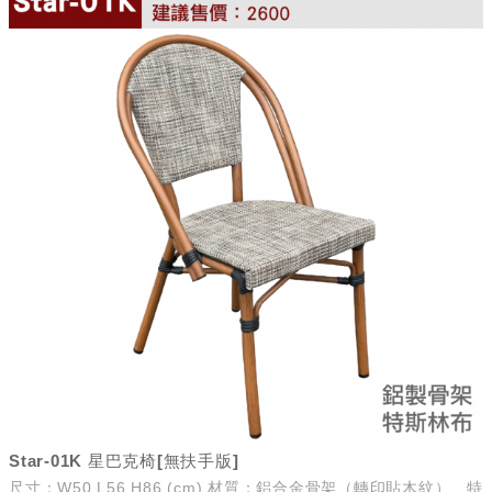
Star-01K 星巴克椅[無扶手版]
尺寸：W50 L56 H86 (cm) 材質：鋁合金骨架（轉印貼木紋）、特